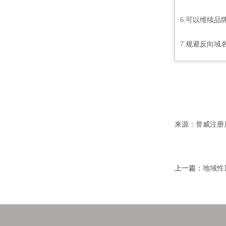
6.可以维续品
7.规避反向域
来源：誉威注册
上一篇：
地域性